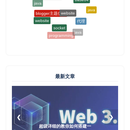
java
java
website
blogger主题优化
代理
website
programming
socket
programming
java
programming
最新文章
❮
❯
超级详细的教你如何搭建一