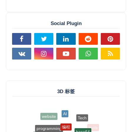
Social Plugin
3D 标签
AI
website
Tech
编程
programming
base64