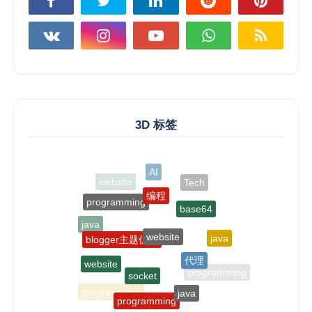
3D 标签
编程
programming
base64
website
java
blogger主题优化
java
代理
website
socket
programming
java
programming
programming
数据加密
php