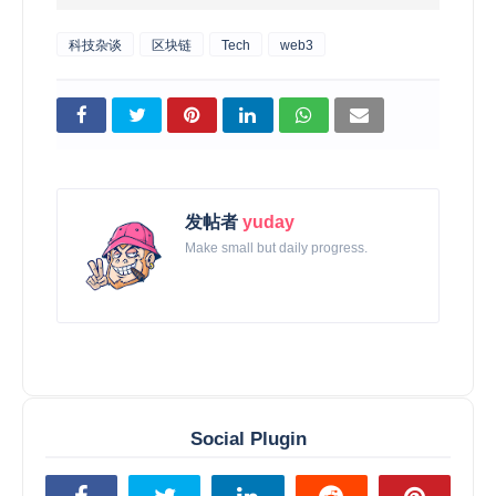
科技杂谈
区块链
Tech
web3
发帖者
yuday
Make small but daily progress.
Social Plugin